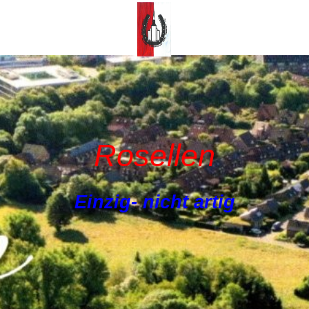
Rosellen
Einzig- nicht artig