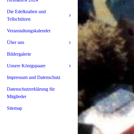
Die Edelknaben und
Tellschützen
Veranstaltungskalender
Über uns
Bildergalerie
Unsere Königspaare
Impressum und Datenschutz
Datenschutzerklärung für
Mitglieder
Sitemap