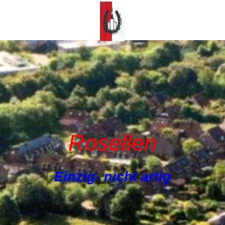
Rosellen
Einzig- nicht artig