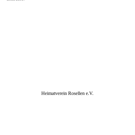
Heimatverein Rosellen e.V.
vorm. Reiterverein 1881 Rosellen
kontakt@heimatverein-rosellen.de
Impressum
Datenschutzerklärung für Mitglieder