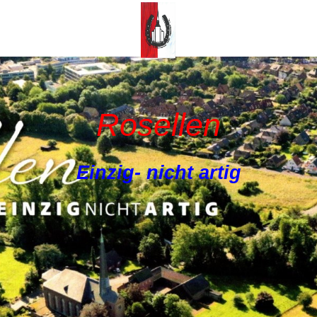
Rosellen
Einzig- nicht artig