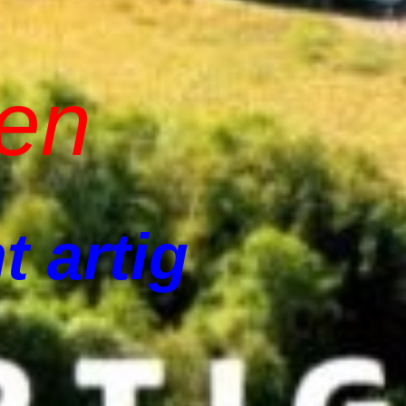
len
t artig