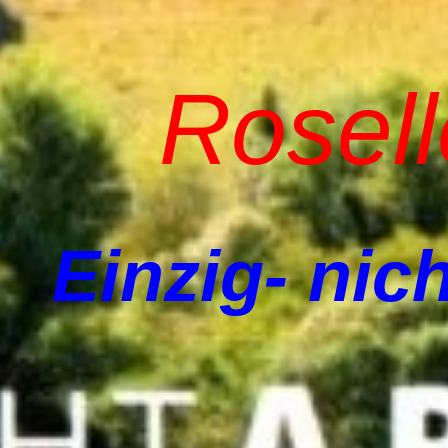
Rosel
Einzig- nich