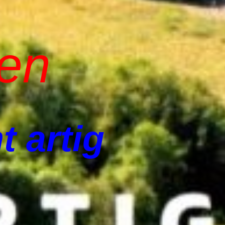
len
t artig