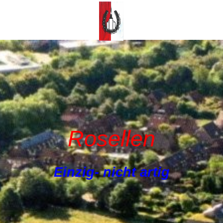
Rosellen
Einzig- nicht artig