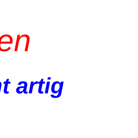
len
t artig