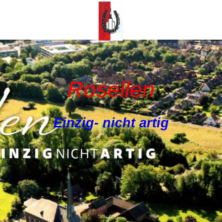
Rosellen
Einzig- nicht artig