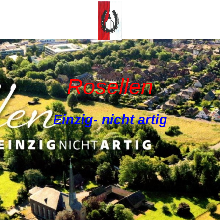
Rosellen
Einzig- nicht artig