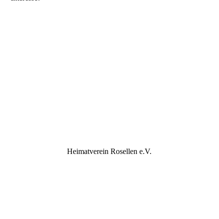
Heimatverein Rosellen e.V.
vorm. Reiterverein 1881 Rosellen
kontakt@heimatverein-rosellen.de
Impressum
Datenschutzerklärung für Mitglieder