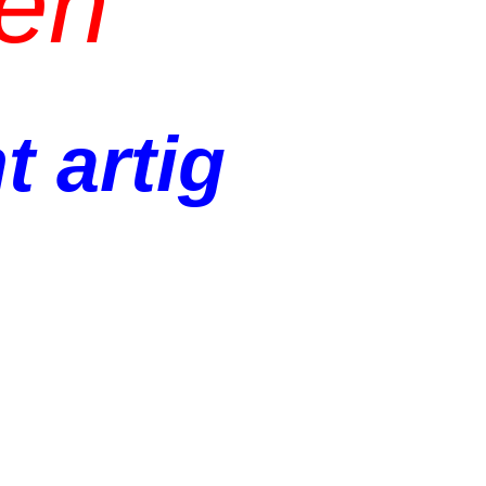
len
t artig