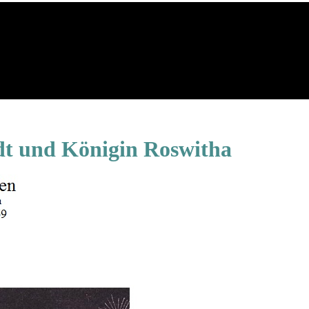
edt und Königin Roswitha