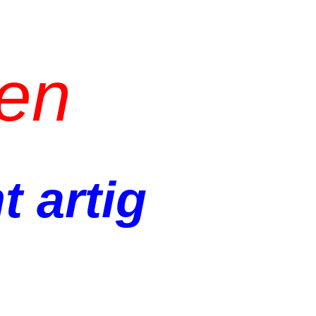
len
t artig