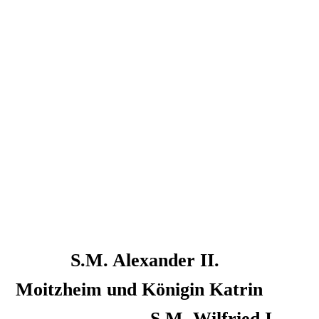
WhatsApp Bild 2025-07-28 um 21.19.49_ea6485e1
S.M. Alexander II.
Moitzheim und Königin Katrin
S.M. Wilfried I.