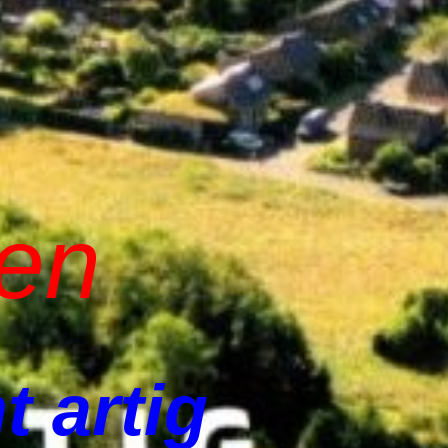
len
t artig