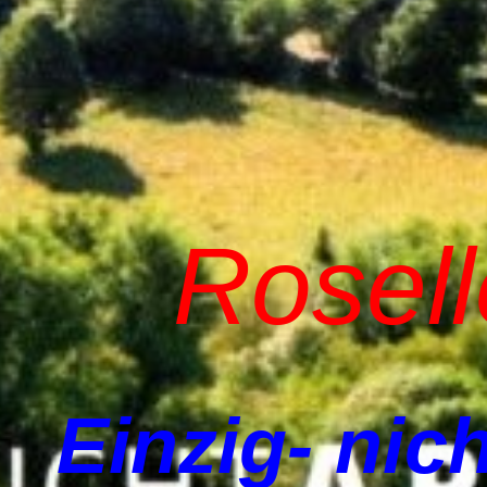
Rosel
Einzig- nich